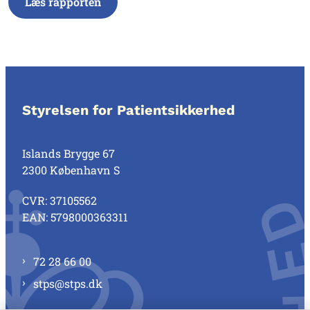
Læs rapporten
Styrelsen for Patientsikkerhed
Islands Brygge 67
2300 København S
CVR: 37105562
EAN: 5798000363311
72 28 66 00
stps@stps.dk