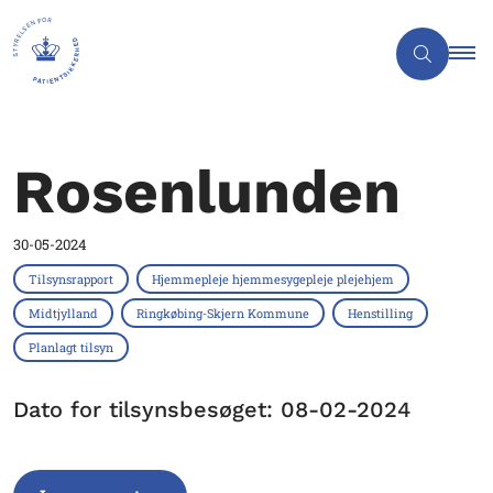
Rosenlunden
30-05-2024
Tilsynsrapport
Hjemmepleje hjemmesygepleje plejehjem
Midtjylland
Ringkøbing-Skjern Kommune
Henstilling
Planlagt tilsyn
Dato for tilsynsbesøget: 08-02-2024