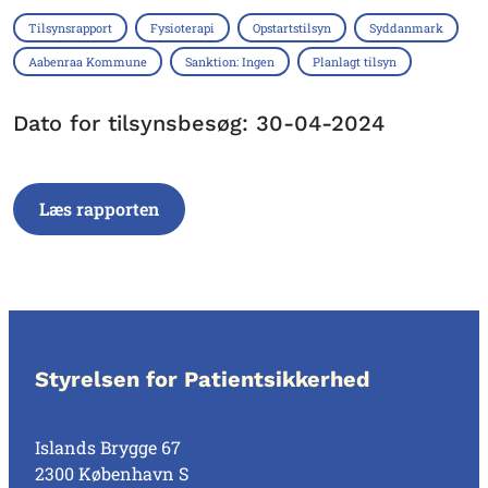
Tilsynsrapport
Fysioterapi
Opstartstilsyn
Syddanmark
Aabenraa Kommune
Sanktion: Ingen
Planlagt tilsyn
Dato for tilsynsbesøg: 30-04-2024
Læs rapporten
Styrelsen for Patientsikkerhed
Islands Brygge 67
2300 København S