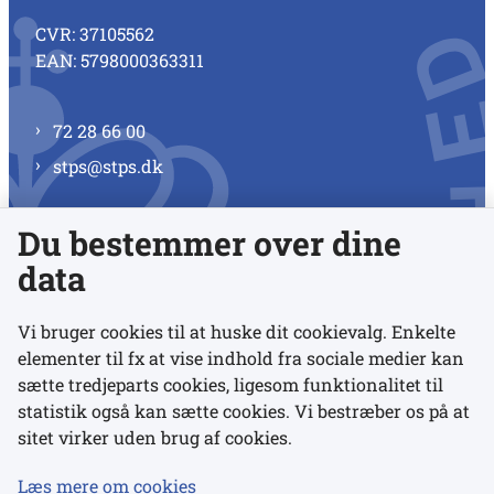
CVR: 37105562
EAN: 5798000363311
72 28 66 00
stps@stps.dk
Du bestemmer over dine
Se alle kontaktnumre
data
Vi bruger cookies til at huske dit cookievalg. Enkelte
elementer til fx at vise indhold fra sociale medier kan
Links
sætte tredjeparts cookies, ligesom funktionalitet til
statistik også kan sætte cookies. Vi bestræber os på at
sitet virker uden brug af cookies.
Udgivelser
Tilgængelighedserklæring
Læs mere om cookies