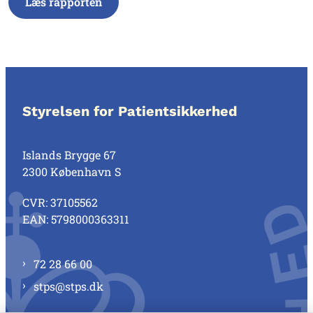
Læs rapporten
Styrelsen for Patientsikkerhed
Islands Brygge 67
2300 København S
CVR: 37105562
EAN: 5798000363311
72 28 66 00
stps@stps.dk