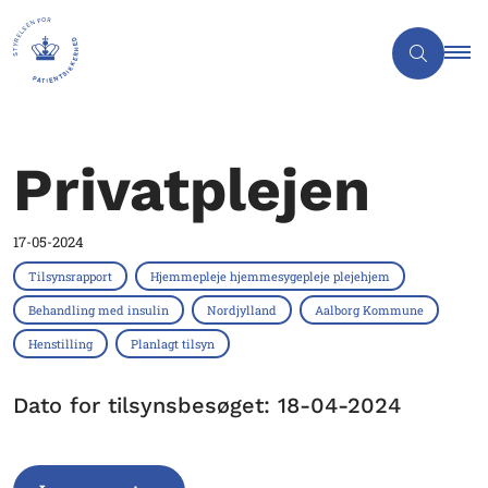
Privatplejen
17-05-2024
Tilsynsrapport
Hjemmepleje hjemmesygepleje plejehjem
Behandling med insulin
Nordjylland
Aalborg Kommune
Henstilling
Planlagt tilsyn
Dato for tilsynsbesøget: 18-04-2024