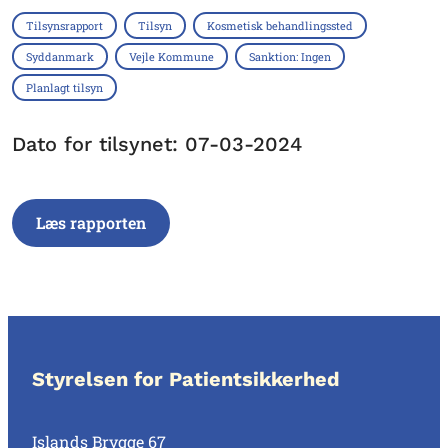
Tilsynsrapport
Tilsyn
Kosmetisk behandlingssted
Syddanmark
Vejle Kommune
Sanktion: Ingen
Planlagt tilsyn
Dato for tilsynet: 07-03-2024
Læs rapporten
Styrelsen for Patientsikkerhed
Islands Brygge 67