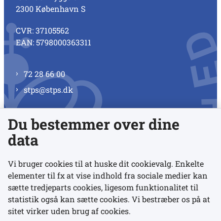
2300 København S
CVR: 37105562
EAN: 5798000363311
72 28 66 00
stps@stps.dk
Du bestemmer over dine
Se alle kontaktnumre
data
Vi bruger cookies til at huske dit cookievalg. Enkelte
elementer til fx at vise indhold fra sociale medier kan
Links
sætte tredjeparts cookies, ligesom funktionalitet til
statistik også kan sætte cookies. Vi bestræber os på at
sitet virker uden brug af cookies.
Udgivelser