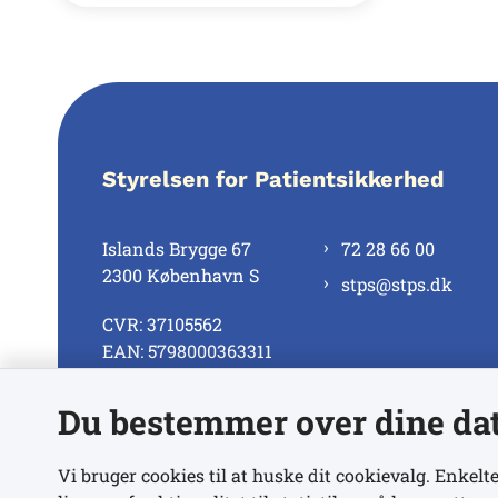
Styrelsen for Patientsikkerhed
Islands Brygge 67
72 28 66 00
2300 København S
stps@stps.dk
CVR: 37105562
EAN: 5798000363311
Du bestemmer over dine da
Se alle kontaktnumre
Vi bruger cookies til at huske dit cookievalg. Enkelte