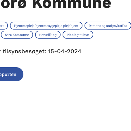
Sorø Kommune
ort
Hjemmepleje hjemmesygepleje plejehjem
Demens og antipsykotika
Sorø Kommune
Henstilling
Planlagt tilsyn
r tilsynsbesøget: 15-04-2024
pporten