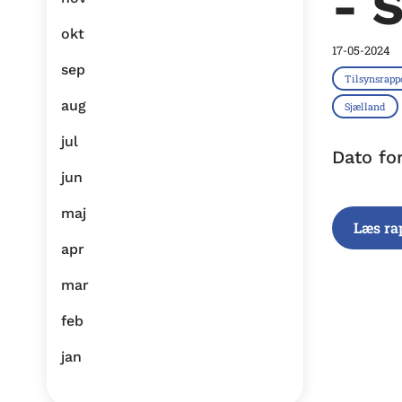
- 
okt
17-05-2024
sep
Tilsynsrapp
aug
Sjælland
jul
Dato fo
jun
maj
Læs ra
apr
mar
feb
jan