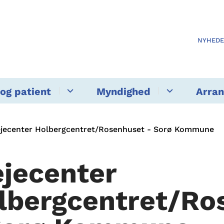
NYHED
og patient
Myndighed
Arra
ejecenter Holbergcentret/Rosenhuset - Sorø Kommune
ejecenter
lbergcentret/Ro