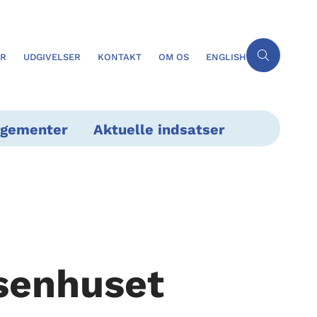
ER
UDGIVELSER
KONTAKT
OM OS
ENGLISH
ngementer
Aktuelle indsatser
senhuset