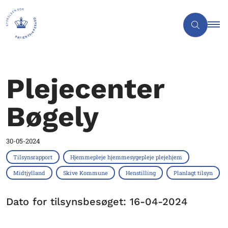
Plejecenter
Bøgely
30-05-2024
Tilsynsrapport
Hjemmepleje hjemmesygepleje plejehjem
Midtjylland
Skive Kommune
Henstilling
Planlagt tilsyn
Dato for tilsynsbesøget: 16-04-2024