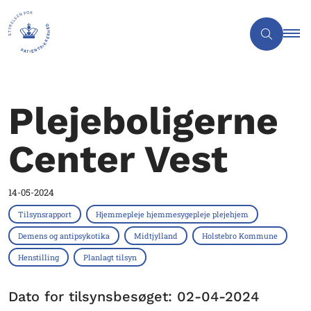
Plejeboligerne
Center Vest
14-05-2024
Tilsynsrapport
Hjemmepleje hjemmesygepleje plejehjem
Demens og antipsykotika
Midtjylland
Holstebro Kommune
Henstilling
Planlagt tilsyn
Dato for tilsynsbesøget: 02-04-2024