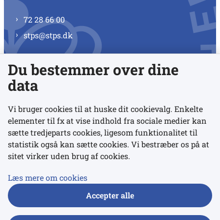
72 28 66 00
stps@stps.dk
Du bestemmer over dine
Se alle kontaktnumre
data
Vi bruger cookies til at huske dit cookievalg. Enkelte
elementer til fx at vise indhold fra sociale medier kan
Links
sætte tredjeparts cookies, ligesom funktionalitet til
statistik også kan sætte cookies. Vi bestræber os på at
sitet virker uden brug af cookies.
Udgivelser
Tilgængelighedserklæring
Læs mere om cookies
Data- og privatlivspolitik
Accepter alle
Cookies