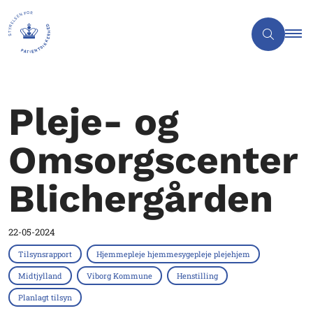
Pleje- og
Omsorgscenter
Blichergården
22-05-2024
Tilsynsrapport
Hjemmepleje hjemmesygepleje plejehjem
Midtjylland
Viborg Kommune
Henstilling
Planlagt tilsyn