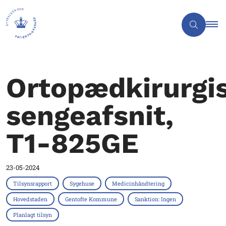
Ortopædkirurgi
sengeafsnit,
T1-825GE
23-05-2024
Tilsynsrapport
Sygehuse
Medicinhåndtering
Hovedstaden
Gentofte Kommune
Sanktion: Ingen
Planlagt tilsyn