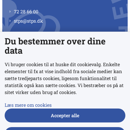
72 28 66 00
stps@stps.dk
Du bestemmer over dine
Se alle kontaktnumre
data
Vi bruger cookies til at huske dit cookievalg. Enkelte
elementer til fx at vise indhold fra sociale medier kan
Links
sætte tredjeparts cookies, ligesom funktionalitet til
statistik også kan sætte cookies. Vi bestræber os på at
sitet virker uden brug af cookies.
Udgivelser
Tilgængelighedserklæring
Læs mere om cookies
Data- og privatlivspolitik
Accepter alle
Cookies