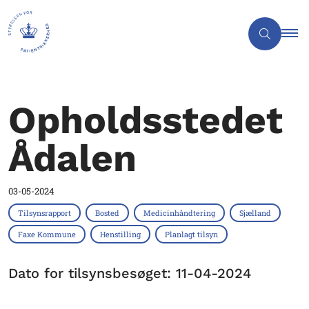
Opholdsstedet
Ådalen
03-05-2024
Tilsynsrapport
Bosted
Medicinhåndtering
Sjælland
Faxe Kommune
Henstilling
Planlagt tilsyn
Dato for tilsynsbesøget: 11-04-2024