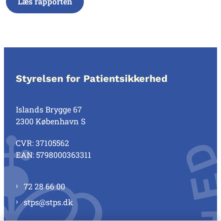
Læs rapporten
Styrelsen for Patientsikkerhed
Islands Brygge 67
2300 København S
CVR: 37105562
EAN: 5798000363311
72 28 66 00
stps@stps.dk