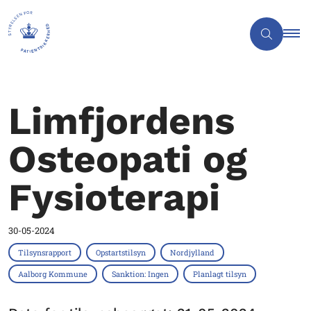
Limfjordens
Osteopati og
Fysioterapi
30-05-2024
Tilsynsrapport
Opstartstilsyn
Nordjylland
Aalborg Kommune
Sanktion: Ingen
Planlagt tilsyn