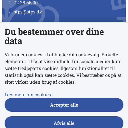
72 28 66 00
stps@stps.dk
Du bestemmer over dine
Se alle kontaktnumre
data
Vi bruger cookies til at huske dit cookievalg. Enkelte
elementer til fx at vise indhold fra sociale medier kan
Links
sætte tredjeparts cookies, ligesom funktionalitet til
statistik også kan sætte cookies. Vi bestræber os på at
sitet virker uden brug af cookies.
Udgivelser
Tilgængelighedserklæring
Læs mere om cookies
Data- og privatlivspolitik
Accepter alle
Cookies
Afvis alle