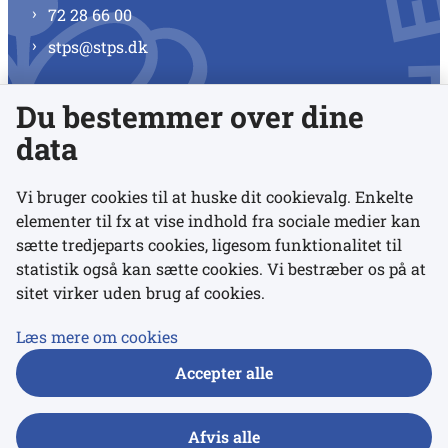
72 28 66 00
stps@stps.dk
Du bestemmer over dine
Se alle kontaktnumre
data
Vi bruger cookies til at huske dit cookievalg. Enkelte
elementer til fx at vise indhold fra sociale medier kan
Links
sætte tredjeparts cookies, ligesom funktionalitet til
statistik også kan sætte cookies. Vi bestræber os på at
sitet virker uden brug af cookies.
Udgivelser
Tilgængelighedserklæring
Læs mere om cookies
Data- og privatlivspolitik
Accepter alle
Cookies
Afvis alle