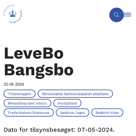
LeveBo
Bangsbo
22-05-2024
Tilsynsrapport
Hjemmepleje hjemmesygepleje plejehjem
Behandling med insulin
Nordjylland
Frederikshavn Kommune
Sanktion: Ingen
Reaktivt tilsyn
Dato for tilsynsbesøget: 07-05-2024.