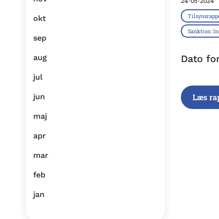
24-05-2024
Tilsynsrapp
okt
Sanktion: I
sep
aug
Dato fo
jul
jun
Læs ra
maj
apr
mar
feb
jan