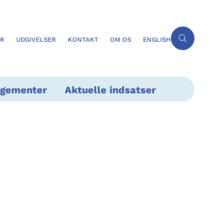
ER
UDGIVELSER
KONTAKT
OM OS
ENGLISH
ngementer
Aktuelle indsatser