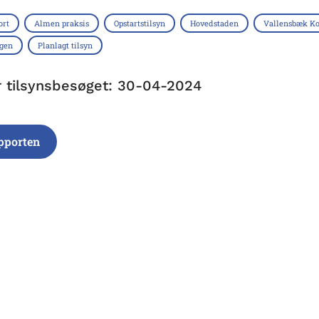
ort
Almen praksis
Opstartstilsyn
Hovedstaden
Vallensbæk 
ngen
Planlagt tilsyn
r tilsynsbesøget: 30-04-2024
pporten