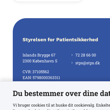
Styrelsen for Patientsikkerhed
Islands Brygge 67
72 28 66 00
2300 København S
stps@stps.dk
CVR: 37105562
EAN: 5798000363311
Du bestemmer over dine da
Se alle kontaktnumre
Vi bruger cookies til at huske dit cookievalg. Enkelte