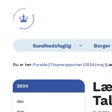
Sundhedsfaglig
Borger 
Du er her:
Forside
Tilsynsrapporter
2024
maj
Læ
Læ
2024
Ta
dec
nov