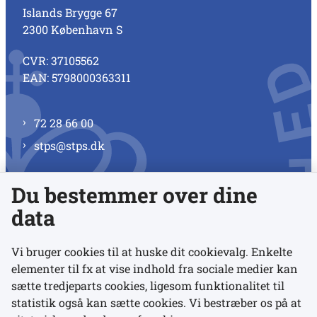
Islands Brygge 67
2300 København S
CVR: 37105562
EAN: 5798000363311
72 28 66 00
stps@stps.dk
Du bestemmer over dine
Se alle kontaktnumre
data
Vi bruger cookies til at huske dit cookievalg. Enkelte
elementer til fx at vise indhold fra sociale medier kan
Links
sætte tredjeparts cookies, ligesom funktionalitet til
statistik også kan sætte cookies. Vi bestræber os på at