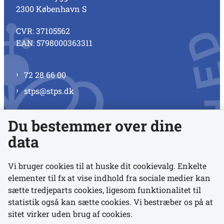
2300 København S
CVR: 37105562
EAN: 5798000363311
72 28 66 00
stps@stps.dk
Du bestemmer over dine
Se alle kontaktnumre
data
Vi bruger cookies til at huske dit cookievalg. Enkelte
elementer til fx at vise indhold fra sociale medier kan
Links
sætte tredjeparts cookies, ligesom funktionalitet til
statistik også kan sætte cookies. Vi bestræber os på at
sitet virker uden brug af cookies.
Udgivelser