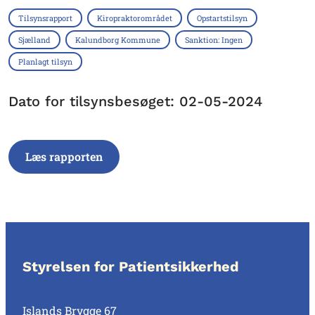
Tilsynsrapport
Kiropraktorområdet
Opstartstilsyn
Sjælland
Kalundborg Kommune
Sanktion: Ingen
Planlagt tilsyn
Dato for tilsynsbesøget: 02-05-2024
Læs rapporten
Styrelsen for Patientsikkerhed
Islands Brygge 67