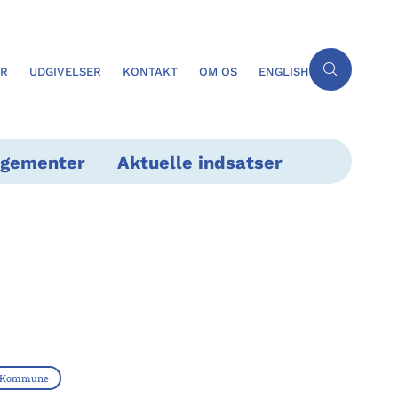
ER
UDGIVELSER
KONTAKT
OM OS
ENGLISH
ngementer
Aktuelle indsatser
g Kommune