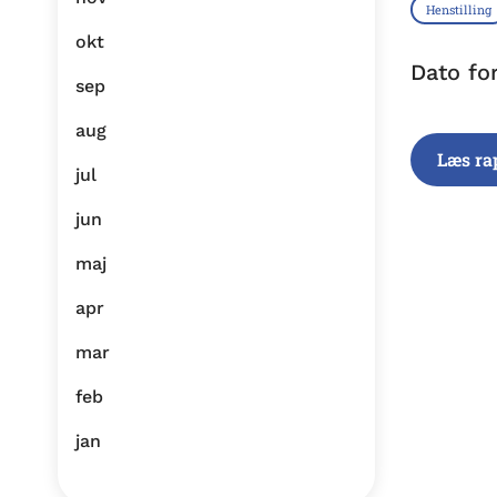
Henstilling
okt
Dato fo
sep
aug
Læs ra
jul
jun
maj
apr
mar
feb
jan