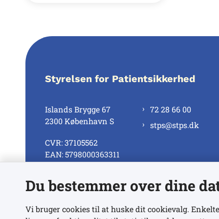
Styrelsen for Patientsikkerhed
Islands Brygge 67
72 28 66 00
2300 København S
stps@stps.dk
CVR: 37105562
EAN: 5798000363311
Du bestemmer over dine da
Se alle kontaktnumre
Vi bruger cookies til at huske dit cookievalg. Enkelte