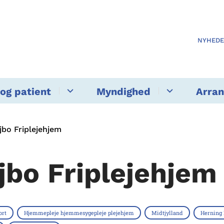
NYHED
og patient
Myndighed
Arra
jbo Friplejehjem
jbo Friplejehjem
ort
Hjemmepleje hjemmesygepleje plejehjem
Midtjylland
Hernin