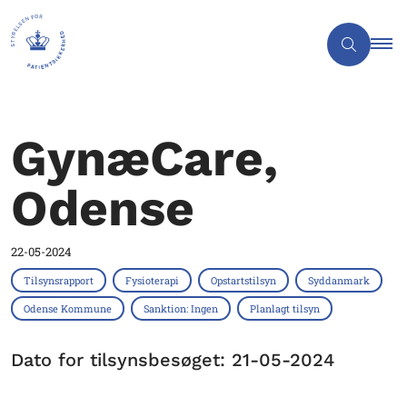
GynæCare,
Odense
22-05-2024
Tilsynsrapport
Fysioterapi
Opstartstilsyn
Syddanmark
Odense Kommune
Sanktion: Ingen
Planlagt tilsyn
Dato for tilsynsbesøget: 21-05-2024