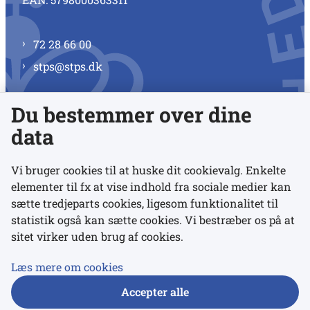
72 28 66 00
stps@stps.dk
Du bestemmer over dine
Se alle kontaktnumre
data
Vi bruger cookies til at huske dit cookievalg. Enkelte
elementer til fx at vise indhold fra sociale medier kan
Links
sætte tredjeparts cookies, ligesom funktionalitet til
statistik også kan sætte cookies. Vi bestræber os på at
sitet virker uden brug af cookies.
Udgivelser
Tilgængelighedserklæring
Læs mere om cookies
Data- og privatlivspolitik
Accepter alle
Cookies