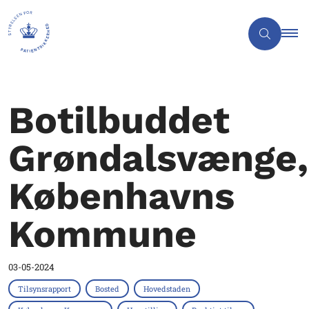
Botilbuddet
Grøndalsvænge,
Københavns
Kommune
03-05-2024
Tilsynsrapport
Bosted
Hovedstaden