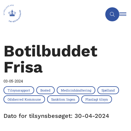
Botilbuddet
Frisa
03-05-2024
Tilsynsrapport
Bosted
Medicinhåndtering
Sjælland
Odsherred Kommune
Sanktion: Ingen
Planlagt tilsyn
Dato for tilsynsbesøget: 30-04-2024