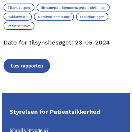
Tilsynsrapport
Hjemmepleje hjemmesygepleje plejehjem
Syddanmark
Nordfyns Kommune
Sanktion: Ingen
Reaktivt tilsyn
Dato for tilsynsbesøget: 23-05-2024
Læs rapporten
Styrelsen for Patientsikkerhed
Islands Brygge 67