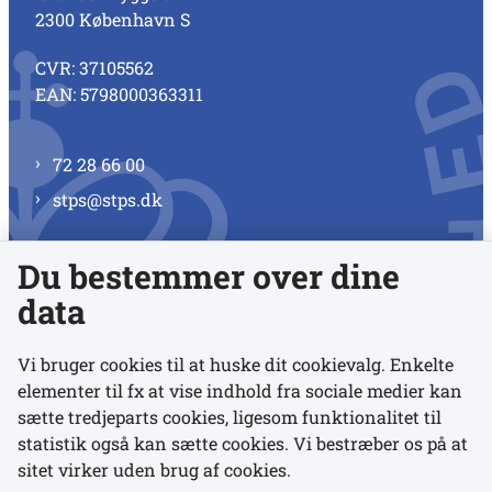
2300 København S
CVR: 37105562
EAN: 5798000363311
72 28 66 00
stps@stps.dk
Du bestemmer over dine
Se alle kontaktnumre
data
Vi bruger cookies til at huske dit cookievalg. Enkelte
elementer til fx at vise indhold fra sociale medier kan
Links
sætte tredjeparts cookies, ligesom funktionalitet til
statistik også kan sætte cookies. Vi bestræber os på at
sitet virker uden brug af cookies.
Udgivelser