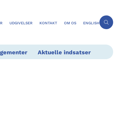
ER
UDGIVELSER
KONTAKT
OM OS
ENGLISH
ngementer
Aktuelle indsatser