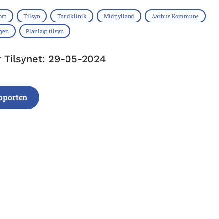
ort
Tilsyn
Tandklinik
Midtjylland
Aarhus Kommune
ngen
Planlagt tilsyn
r Tilsynet: 29-05-2024
pporten