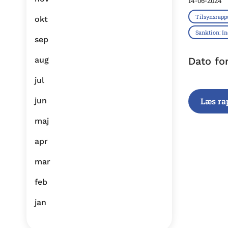
14-06-2024
Tilsynsrapp
okt
Sanktion: I
sep
aug
Dato fo
jul
jun
Læs ra
maj
apr
mar
feb
jan