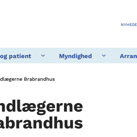
NYHED
og patient
Myndighed
Arra
dlægerne Brabrandhus
ndlægerne
abrandhus