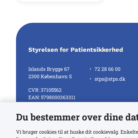
Styrelsen for Patientsikkerhed
Islands Brygge 67
72 28 66 00
2300 København S
stps@stps.dk
CVR: 37105562
EAN: 5798000363311
Du bestemmer over dine da
Se alle kontaktnumre
Vi bruger cookies til at huske dit cookievalg. Enkelte