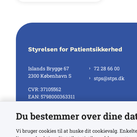
Styrelsen for Patientsikkerhed
Islands Brygge 67
72 28 66 00
2300 København S
stps@stps.dk
CVR: 37105562
EAN: 5798000363311
Du bestemmer over dine da
Se alle kontaktnumre
Vi bruger cookies til at huske dit cookievalg. Enkelte