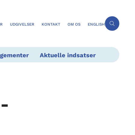
ER
UDGIVELSER
KONTAKT
OM OS
ENGLISH
ngementer
Aktuelle indsatser
 -