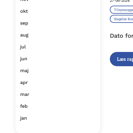
27-06-2024
Tilsynsrapp
okt
Slagelse K
sep
aug
Dato fo
jul
jun
Læs ra
maj
apr
mar
feb
jan