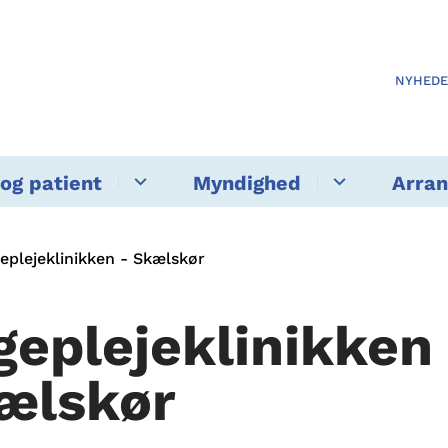
NYHED
og patient
Myndighed
Arra
eplejeklinikken - Skælskør
geplejeklinikken
ælskør