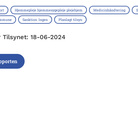
ort
Hjemmepleje hjemmesygepleje plejehjem
Medicinhåndtering
S
ommune
Sanktion: Ingen
Planlagt tilsyn
r Tilsynet: 18-06-2024
pporten