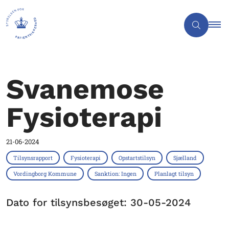
Svanemose
Fysioterapi
21-06-2024
Tilsynsrapport
Fysioterapi
Opstartstilsyn
Sjælland
Vordingborg Kommune
Sanktion: Ingen
Planlagt tilsyn
Dato for tilsynsbesøget: 30-05-2024