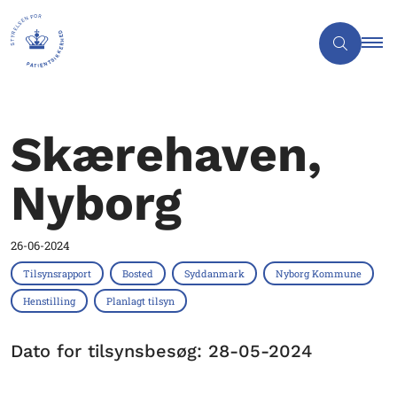
Skærehaven,
Nyborg
26-06-2024
Tilsynsrapport
Bosted
Syddanmark
Nyborg Kommune
Henstilling
Planlagt tilsyn
Dato for tilsynsbesøg: 28-05-2024