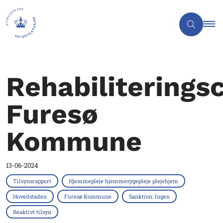
Rehabiliterings
Furesø
Kommune
13-06-2024
Tilsynsrapport
Hjemmepleje hjemmesygepleje plejehjem
Hovedstaden
Furesø Kommune
Sanktion: Ingen
Reaktivt tilsyn