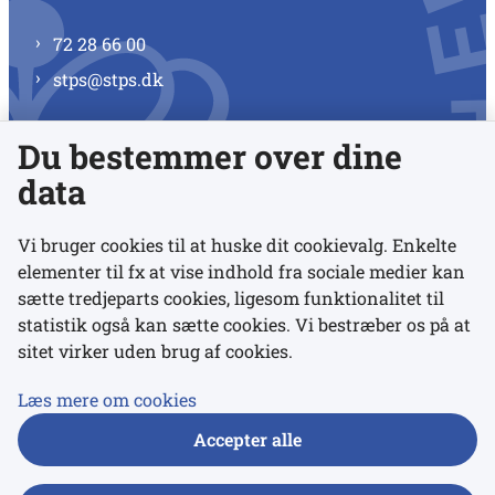
72 28 66 00
stps@stps.dk
Du bestemmer over dine
Se alle kontaktnumre
data
Vi bruger cookies til at huske dit cookievalg. Enkelte
elementer til fx at vise indhold fra sociale medier kan
Links
sætte tredjeparts cookies, ligesom funktionalitet til
statistik også kan sætte cookies. Vi bestræber os på at
sitet virker uden brug af cookies.
Udgivelser
Tilgængelighedserklæring
Læs mere om cookies
Data- og privatlivspolitik
Accepter alle
Cookies