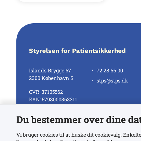
Styrelsen for Patientsikkerhed
Islands Brygge 67
72 28 66 00
2300 København S
stps@stps.dk
CVR: 37105562
EAN: 5798000363311
Du bestemmer over dine da
Se alle kontaktnumre
Vi bruger cookies til at huske dit cookievalg. Enkelte