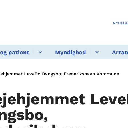
NYHED
og patient
Myndighed
Arra
jehjemmet LeveBo Bangsbo, Frederikshavn Kommune
ejehjemmet Lev
ngsbo,