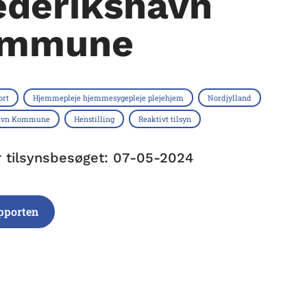
ederikshavn
mmune
ort
Hjemmepleje hjemmesygepleje plejehjem
Nordjylland
havn Kommune
Henstilling
Reaktivt tilsyn
r tilsynsbesøget: 07-05-2024
pporten