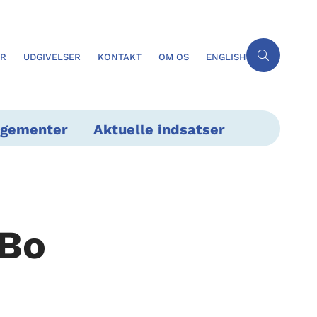
ER
UDGIVELSER
KONTAKT
OM OS
ENGLISH
ngementer
Aktuelle indsatser
eBo