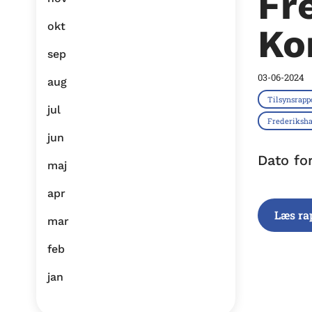
Fr
okt
Ko
sep
03-06-2024
aug
Tilsynsrapp
jul
Frederiks
jun
Dato fo
maj
apr
Læs ra
mar
feb
jan