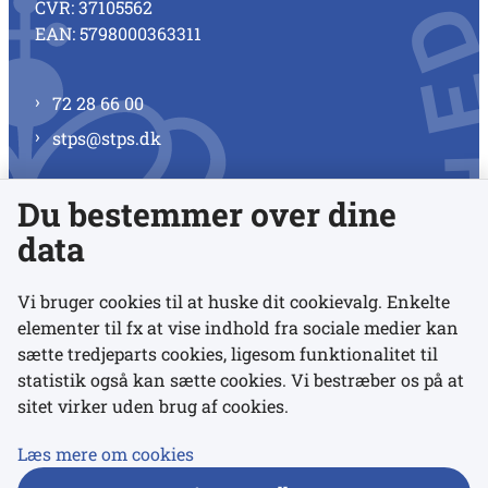
CVR: 37105562
EAN: 5798000363311
72 28 66 00
stps@stps.dk
Du bestemmer over dine
Se alle kontaktnumre
data
Vi bruger cookies til at huske dit cookievalg. Enkelte
elementer til fx at vise indhold fra sociale medier kan
Links
sætte tredjeparts cookies, ligesom funktionalitet til
statistik også kan sætte cookies. Vi bestræber os på at
sitet virker uden brug af cookies.
Udgivelser
Tilgængelighedserklæring
Læs mere om cookies
Data- og privatlivspolitik