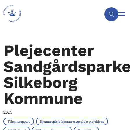
Plejecenter
Sandgårdsparke
Silkeborg
Kommune
2024
Tilsynsrapport
Hjemmepleje hjemmesygepleje plejehjem