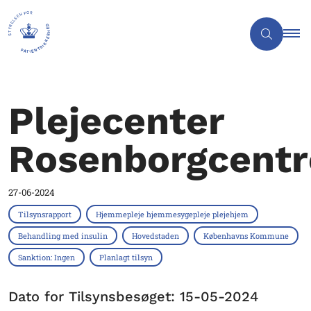
Plejecenter
Rosenborgcentr
27-06-2024
Tilsynsrapport
Hjemmepleje hjemmesygepleje plejehjem
Behandling med insulin
Hovedstaden
Københavns Kommune
Sanktion: Ingen
Planlagt tilsyn
Dato for Tilsynsbesøget: 15-05-2024