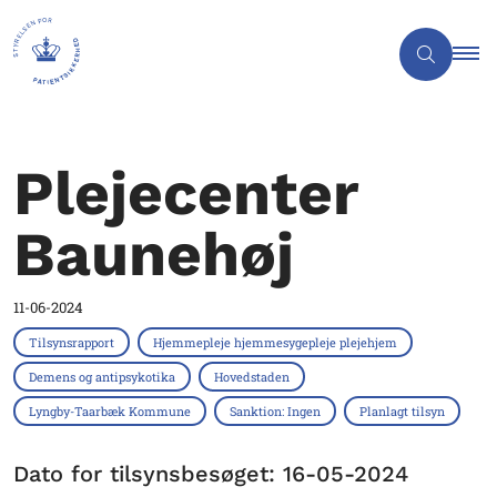
Plejecenter
Baunehøj
11-06-2024
Tilsynsrapport
Hjemmepleje hjemmesygepleje plejehjem
Demens og antipsykotika
Hovedstaden
Lyngby-Taarbæk Kommune
Sanktion: Ingen
Planlagt tilsyn
Dato for tilsynsbesøget: 16-05-2024