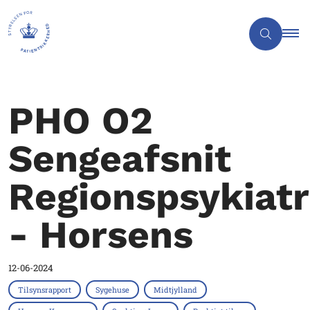
PHO O2
Sengeafsnit
Regionspsykiatr
- Horsens
12-06-2024
Tilsynsrapport
Sygehuse
Midtjylland