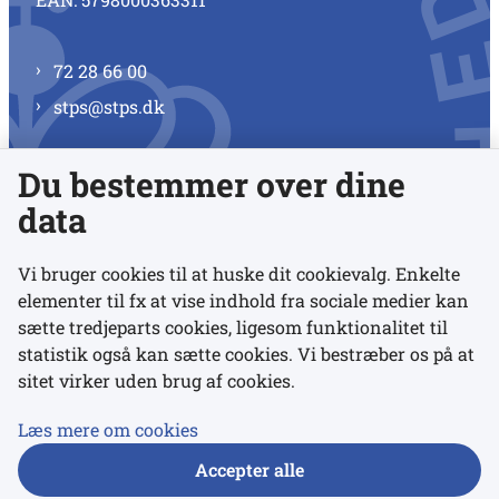
72 28 66 00
stps@stps.dk
Du bestemmer over dine
Se alle kontaktnumre
data
Vi bruger cookies til at huske dit cookievalg. Enkelte
elementer til fx at vise indhold fra sociale medier kan
Links
sætte tredjeparts cookies, ligesom funktionalitet til
statistik også kan sætte cookies. Vi bestræber os på at
sitet virker uden brug af cookies.
Udgivelser
Tilgængelighedserklæring
Læs mere om cookies
Data- og privatlivspolitik
Accepter alle
Cookies