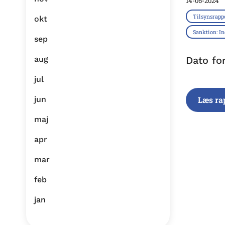
14-06-2024
Tilsynsrapp
okt
Sanktion: I
sep
aug
Dato fo
jul
jun
Læs ra
maj
apr
mar
feb
jan