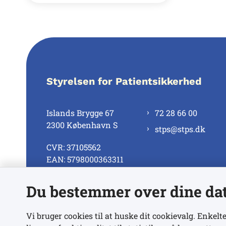
Styrelsen for Patientsikkerhed
Islands Brygge 67
72 28 66 00
2300 København S
stps@stps.dk
CVR: 37105562
EAN: 5798000363311
Du bestemmer over dine da
Se alle kontaktnumre
Vi bruger cookies til at huske dit cookievalg. Enkelte