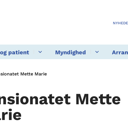
NYHED
og patient
Myndighed
Arra
sionatet Mette Marie
nsionatet Mette
rie