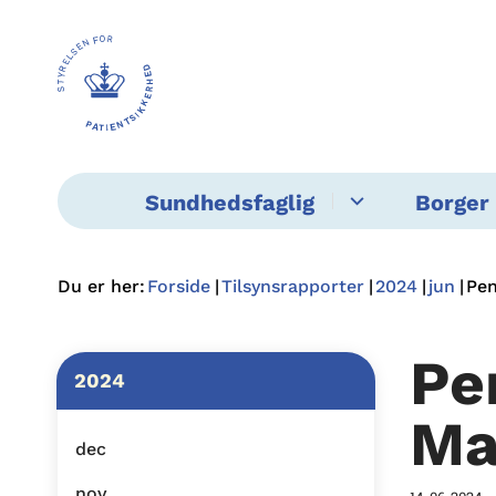
Sundhedsfaglig
Borger 
Du er her:
Forside
Tilsynsrapporter
2024
jun
Pen
Pe
2024
Ma
dec
nov