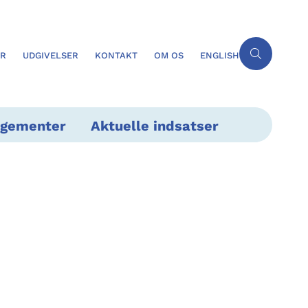
ER
UDGIVELSER
KONTAKT
OM OS
ENGLISH
ngementer
Aktuelle indsatser