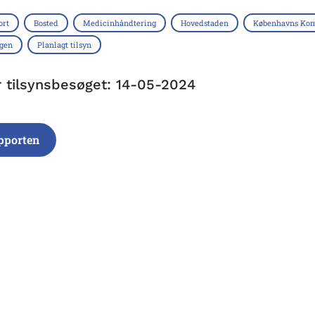
ort
Bosted
Medicinhåndtering
Hovedstaden
Københavns K
ngen
Planlagt tilsyn
r tilsynsbesøget: 14-05-2024
pporten