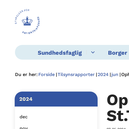
Sundhedsfaglig
Borger 
Du er her:
Forside
Tilsynsrapporter
2024
jun
Oph
Op
2024
St
dec
nov