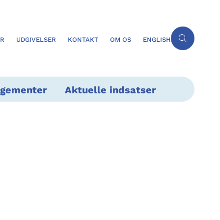
ER
UDGIVELSER
KONTAKT
OM OS
ENGLISH
ngementer
Aktuelle indsatser