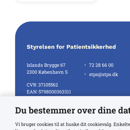
Styrelsen for Patientsikkerhed
Islands Brygge 67
72 28 66 00
2300 København S
stps@stps.dk
CVR: 37105562
EAN: 5798000363311
Du bestemmer over dine da
Se alle kontaktnumre
Vi bruger cookies til at huske dit cookievalg. Enkelte