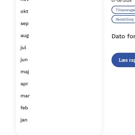
07-06-2024
Tilsynsrapp
okt
Henstilling
sep
aug
Dato fo
jul
jun
Læs ra
maj
apr
mar
feb
jan