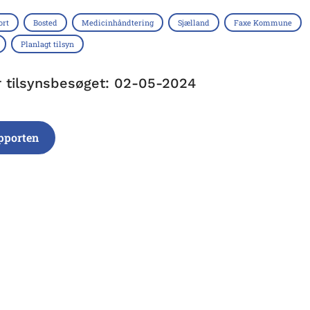
ort
Bosted
Medicinhåndtering
Sjælland
Faxe Kommune
Planlagt tilsyn
r tilsynsbesøget: 02-05-2024
pporten