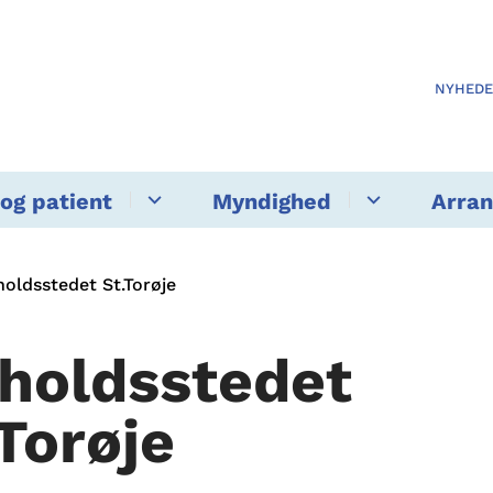
NYHED
og patient
Myndighed
Arra
oldsstedet St.Torøje
holdsstedet
.Torøje