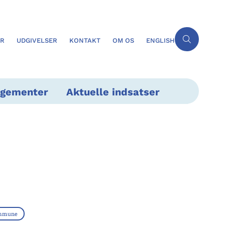
ER
UDGIVELSER
KONTAKT
OM OS
ENGLISH
ngementer
Aktuelle indsatser
ommune