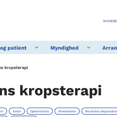
NYHED
og patient
Myndighed
Arra
s kropsterapi
ns kropsterapi
ort
Andre
Opstartstilsyn
Hovedstaden
Bornholms Regionsk