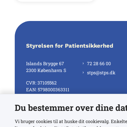
Styrelsen for Patientsikkerhed
Islands Brygge 67
72 28 66 00
2300 København S
stps@stps.dk
CVR: 37105562
EAN: 5798000363311
Du bestemmer over dine da
Se alle kontaktnumre
Vi bruger cookies til at huske dit cookievalg. Enkelte