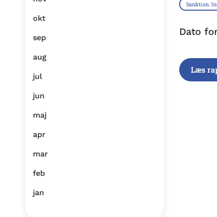
Sanktion: I
okt
Dato fo
sep
aug
Læs ra
jul
jun
maj
apr
mar
feb
jan