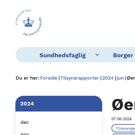
Sundhedsfaglig
Borger 
Du er her:
Forside
Tilsynsrapporter
2024
jun
Øen
Øe
2024
07-06-2024
dec
Tilsynsrapp
nov