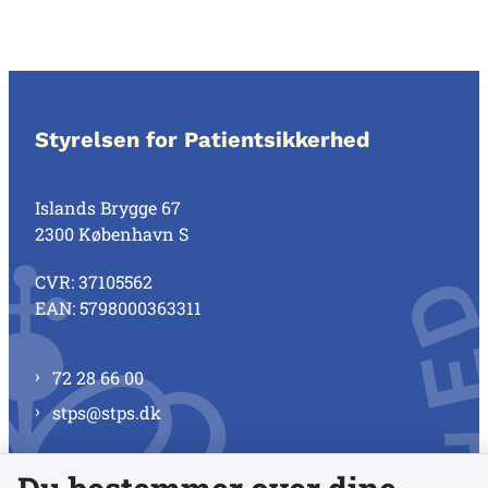
Styrelsen for Patientsikkerhed
Islands Brygge 67
2300 København S
CVR: 37105562
EAN: 5798000363311
72 28 66 00
stps@stps.dk