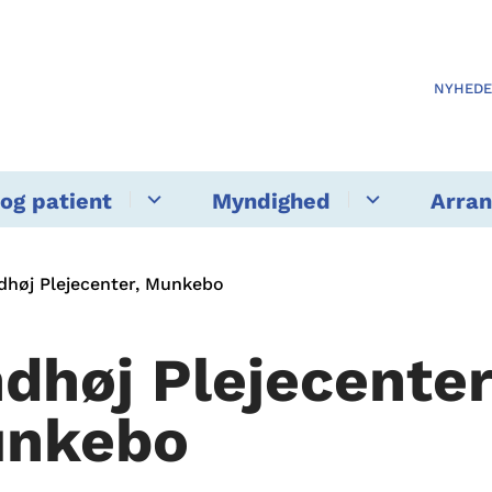
NYHED
og patient
Myndighed
Arra
dhøj Plejecenter, Munkebo
ndhøj Plejecenter
nkebo