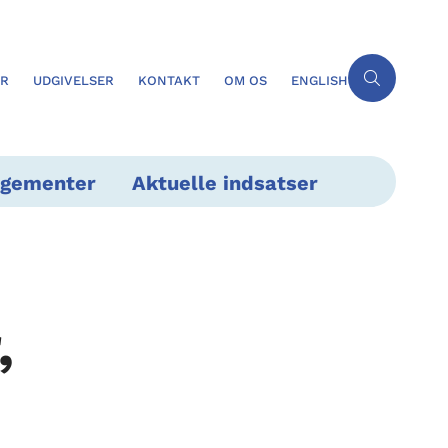
ER
UDGIVELSER
KONTAKT
OM OS
ENGLISH
ngementer
Aktuelle indsatser
,