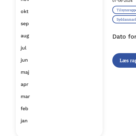
07-06-2024
Tilsynsrapp
okt
Syddanmar
sep
aug
Dato fo
jul
jun
Læs ra
maj
apr
mar
feb
jan