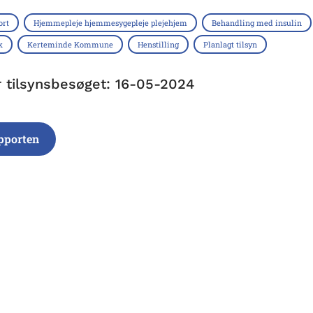
ort
Hjemmepleje hjemmesygepleje plejehjem
Behandling med insulin
k
Kerteminde Kommune
Henstilling
Planlagt tilsyn
r tilsynsbesøget: 16-05-2024
pporten