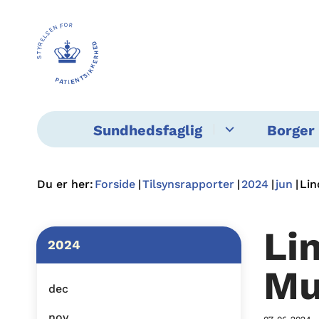
Sundhedsfaglig
Borger 
Du er her:
Forside
Tilsynsrapporter
2024
jun
Lin
Li
2024
Mu
dec
nov