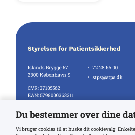
Styrelsen for Patientsikkerhed
Islands Brygge 67
72 28 66 00
2300 København S
stps@stps.dk
CVR: 37105562
EAN: 5798000363311
Du bestemmer over dine da
Se alle kontaktnumre
Vi bruger cookies til at huske dit cookievalg. Enkelte