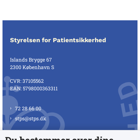
Styrelsen for Patientsikkerhed
Islands Brygge 67
2300 København S
CVR: 37105562
EAN: 5798000363311
72 28 66 00
stps@stps.dk