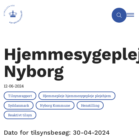
Hjemmesygeple
Nyborg
12-06-2024
Tilsynsrapport
Hjemmepleje hjemmesygepleje plejehjem
Syddanmark
Nyborg Kommune
Henstilling
Reaktivt tilsyn
Dato for tilsynsbesøg: 30-04-2024