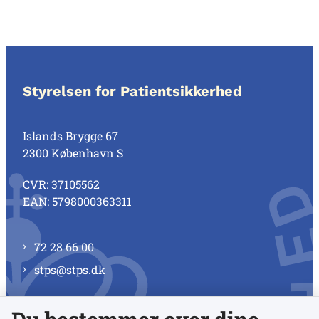
Styrelsen for Patientsikkerhed
Islands Brygge 67
2300 København S
CVR: 37105562
EAN: 5798000363311
72 28 66 00
stps@stps.dk