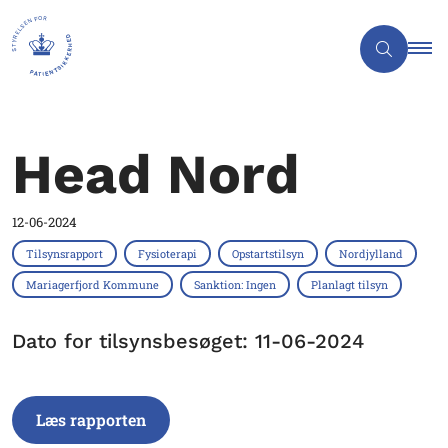
Head Nord
12-06-2024
Tilsynsrapport
Fysioterapi
Opstartstilsyn
Nordjylland
Mariagerfjord Kommune
Sanktion: Ingen
Planlagt tilsyn
Dato for tilsynsbesøget: 11-06-2024
Læs rapporten