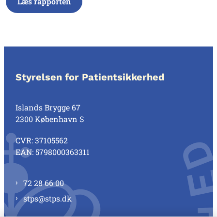
Læs rapporten
Styrelsen for Patientsikkerhed
Islands Brygge 67
2300 København S
CVR: 37105562
EAN: 5798000363311
72 28 66 00
stps@stps.dk