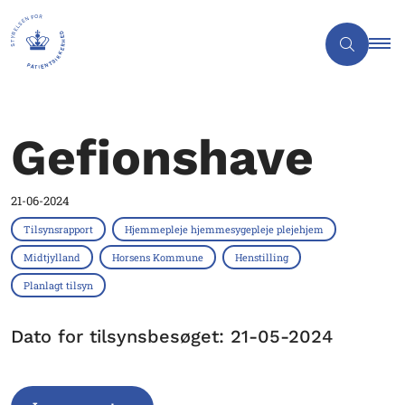
Gefionshave
21-06-2024
Tilsynsrapport
Hjemmepleje hjemmesygepleje plejehjem
Midtjylland
Horsens Kommune
Henstilling
Planlagt tilsyn
Dato for tilsynsbesøget: 21-05-2024