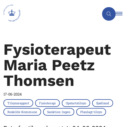
Fysioterapeut
Maria Peetz
Thomsen
17-06-2024
Tilsynsrapport
Fysioterapi
Opstartstilsyn
Sjælland
Roskilde Kommune
Sanktion: Ingen
Planlagt tilsyn