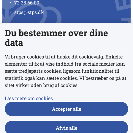
72 28 66 00
stps@stps.dk
Du bestemmer over dine
Se alle kontaktnumre
data
Vi bruger cookies til at huske dit cookievalg. Enkelte
elementer til fx at vise indhold fra sociale medier kan
Links
sætte tredjeparts cookies, ligesom funktionalitet til
statistik også kan sætte cookies. Vi bestræber os på at
sitet virker uden brug af cookies.
Udgivelser
Tilgængelighedserklæring
Læs mere om cookies
Data- og privatlivspolitik
Accepter alle
Cookies
Afvis alle