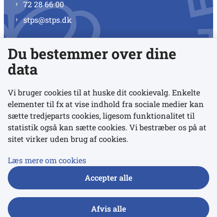
72 28 66 00
stps@stps.dk
Du bestemmer over dine
Se alle kontaktnumre
data
Vi bruger cookies til at huske dit cookievalg. Enkelte
elementer til fx at vise indhold fra sociale medier kan
Links
sætte tredjeparts cookies, ligesom funktionalitet til
statistik også kan sætte cookies. Vi bestræber os på at
sitet virker uden brug af cookies.
Udgivelser
Tilgængelighedserklæring
Læs mere om cookies
Data- og privatlivspolitik
Accepter alle
Cookies
Afvis alle