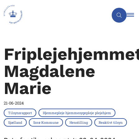
Friplejehjemme
Magdalene
Marie
21-06-2024
Tilsynsrapport
Hjemmepleje hjemmesygepleje plejehjem
Sjælland
Sorø Kommune
Henstilling
Reaktivt tilsyn