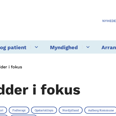
NYHED
og patient
Myndighed
Arra
der i fokus
dder i fokus
ort
Fodterapi
Opstartstilsyn
Nordjylland
Aalborg Kommune