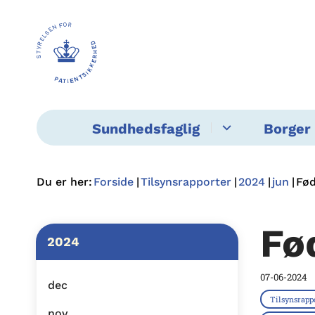
Sundhedsfaglig
Borger 
Du er her:
Forside
Tilsynsrapporter
2024
jun
Fød
Fø
2024
07-06-2024
dec
Tilsynsrapp
nov