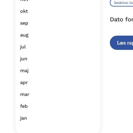
Sanktion: I
okt
Dato fo
sep
aug
Læs ra
jul
jun
maj
apr
mar
feb
jan