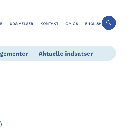
ER
UDGIVELSER
KONTAKT
OM OS
ENGLISH
ngementer
Aktuelle indsatser