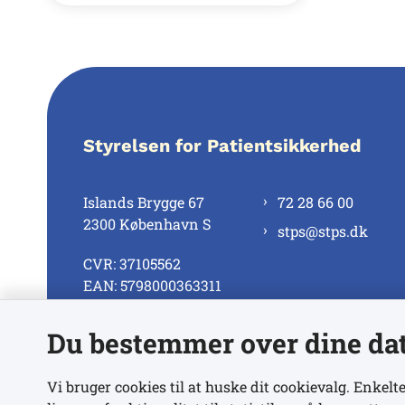
Styrelsen for Patientsikkerhed
Islands Brygge 67
72 28 66 00
2300 København S
stps@stps.dk
CVR: 37105562
EAN: 5798000363311
Du bestemmer over dine da
Se alle kontaktnumre
Vi bruger cookies til at huske dit cookievalg. Enkelte