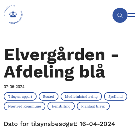
Elvergården -
Afdeling blå
07-06-2024
Tilsynsrapport
Bosted
Medicinhåndtering
Sjælland
Næstved Kommune
Henstilling
Planlagt tilsyn
Dato for tilsynsbesøget: 16-04-2024