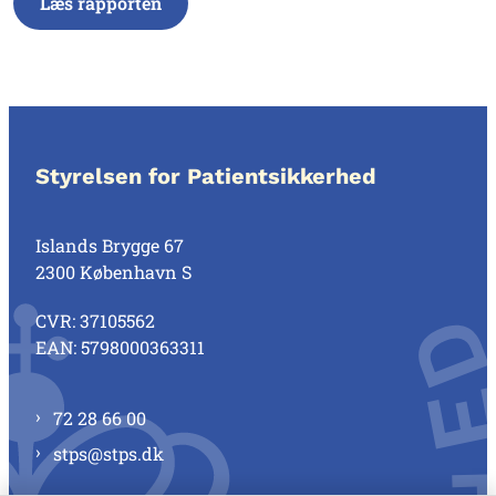
Læs rapporten
Styrelsen for Patientsikkerhed
Islands Brygge 67
2300 København S
CVR: 37105562
EAN: 5798000363311
72 28 66 00
stps@stps.dk