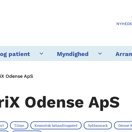
NYHED
og patient
Myndighed
Arra
iX Odense ApS
riX Odense ApS
ort
Tilsyn
Kosmetisk behandlingssted
Syddanmark
Odense