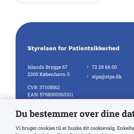
Styrelsen for Patientsikkerhed
Islands Brygge 67
72 28 66 00
2300 København S
stps@stps.dk
CVR: 37105562
EAN: 5798000363311
Du bestemmer over dine da
Se alle kontaktnumre
Vi bruger cookies til at huske dit cookievalg. Enkelte