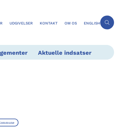
ER
UDGIVELSER
KONTAKT
OM OS
ENGLISH
ngementer
Aktuelle indsatser
 Kommune