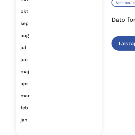
Sanktion: I
okt
Dato fo
sep
aug
Læs ra
jul
jun
maj
apr
mar
feb
jan