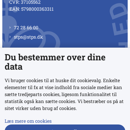
CVR: 37105562
EAN: 5798000363311
72 28 66 00
stps@stps.dk
Du bestemmer over dine
Se alle kontaktnumre
data
Vi bruger cookies til at huske dit cookievalg. Enkelte
elementer til fx at vise indhold fra sociale medier kan
Links
sætte tredjeparts cookies, ligesom funktionalitet til
statistik også kan sætte cookies. Vi bestræber os på at
sitet virker uden brug af cookies.
Udgivelser
Tilgængelighedserklæring
Læs mere om cookies
Data- og privatlivspolitik