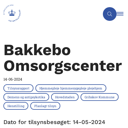
Bakkebo
Omsorgscenter
14-06-2024
Tilsynsrapport
Hjemmepleje hjemmesygepleje plejehjem
Demens og antipsykotika
Hovedstaden
Gribskov Kommune
Henstilling
Planlagt tilsyn
Dato for tilsynsbesøget: 14-05-2024