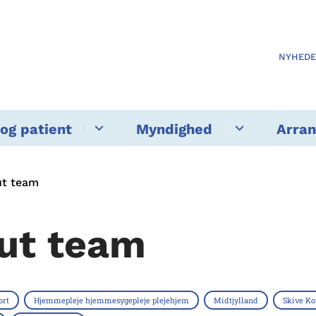
NYHED
og patient
Myndighed
Arra
ut team
ut team
ort
Hjemmepleje hjemmesygepleje plejehjem
Midtjylland
Skive 