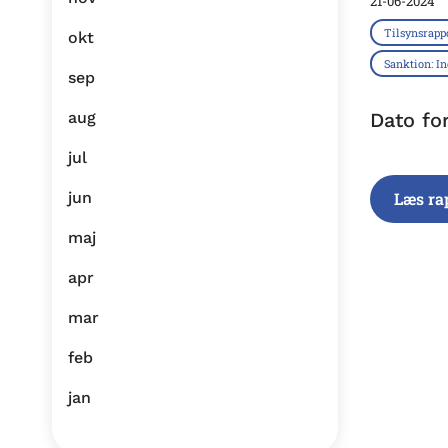
21-06-2024
Tilsynsrapp
okt
Sanktion: I
sep
aug
Dato fo
jul
jun
Læs ra
maj
apr
mar
feb
jan