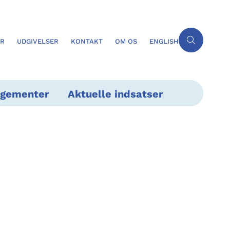
ER
UDGIVELSER
KONTAKT
OM OS
ENGLISH
ngementer
Aktuelle indsatser