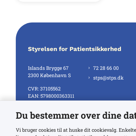
Styrelsen for Patientsikkerhed
Islands Brygge 67
72 28 66 00
2300 København S
stps@stps.dk
CVR: 37105562
EAN: 5798000363311
Du bestemmer over dine da
Se alle kontaktnumre
Vi bruger cookies til at huske dit cookievalg. Enkelte