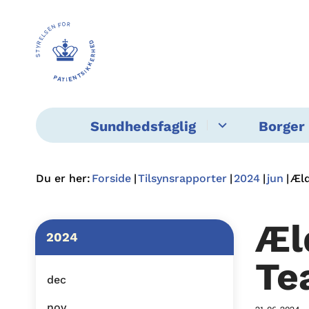
Sundhedsfaglig
Borger 
Du er her:
Forside
Tilsynsrapporter
2024
jun
Æld
Æl
2024
Te
dec
nov