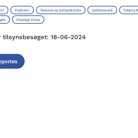
ort
Psykiatri
Demens og antipsykotika
Syddanmark
Esbjerg
ngen
Planlagt tilsyn
r tilsynsbesøget: 18-06-2024
pporten