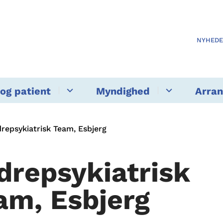
NYHED
og patient
Myndighed
Arra
repsykiatrisk Team, Esbjerg
drepsykiatrisk
am, Esbjerg